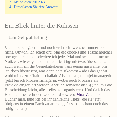
3.
Meine Ziele für 2024
4.
Hinterlassen Sie eine Antwort
Ein Blick hinter die Kulissen
1 Jahr Selfpublishing
Viel habe ich gelernt und noch viel mehr weiß ich immer noch
nicht. Obwohl ich schon drei Mal die ebooks und Taschenbücher
hochgeladen habe, schwitze ich jedes Mal und schaue in meine
Notizen, wie es geht, damit ich nicht irgendetwas übersehe. Und
auch wenn ich die Genrekategorien ganz genau auswähle, bin
ich doch überrascht, was dann herauskommt – aber das gehört
wohl mit dazu. Chair inschallah. Als ehemalige Projektmanagerin
(jetzt bin ich Prozessmanagerin, wobei auch Prozesse als
Projekte eingeführt werden, aber ich schweife ab : )) ) fiel mir die
Entscheidung leicht, alles selbst zu organisieren. Und da ich das
Rad nicht neu erfinden wollte und sowieso
Mira Valentins
Bücher mag, fand ich bei ihr zahlreiche Tipps (die sie jetzt
übrigens in einem Buch zusammengefasst hat, schaut euch das
ruhig mal an).