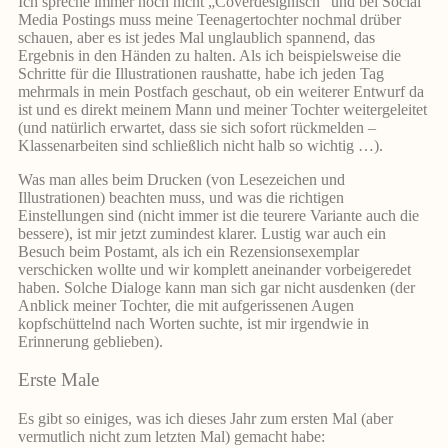
Ich spreche immer noch nicht „Coverdesignisch“ und bei Social
Media Postings muss meine Teenagertochter nochmal drüber
schauen, aber es ist jedes Mal unglaublich spannend, das
Ergebnis in den Händen zu halten. Als ich beispielsweise die
Schritte für die Illustrationen raushatte, habe ich jeden Tag
mehrmals in mein Postfach geschaut, ob ein weiterer Entwurf da
ist und es direkt meinem Mann und meiner Tochter weitergeleitet
(und natürlich erwartet, dass sie sich sofort rückmelden –
Klassenarbeiten sind schließlich nicht halb so wichtig …).
Was man alles beim Drucken (von Lesezeichen und
Illustrationen) beachten muss, und was die richtigen
Einstellungen sind (nicht immer ist die teurere Variante auch die
bessere), ist mir jetzt zumindest klarer. Lustig war auch ein
Besuch beim Postamt, als ich ein Rezensionsexemplar
verschicken wollte und wir komplett aneinander vorbeigeredet
haben. Solche Dialoge kann man sich gar nicht ausdenken (der
Anblick meiner Tochter, die mit aufgerissenen Augen
kopfschüttelnd nach Worten suchte, ist mir irgendwie in
Erinnerung geblieben).
Erste Male
Es gibt so einiges, was ich dieses Jahr zum ersten Mal (aber
vermutlich nicht zum letzten Mal) gemacht habe: