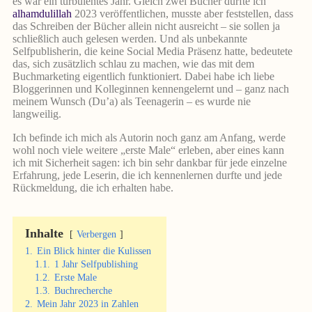
es war ein turbulentes Jahr. Gleich zwei Bücher durfte ich
alhamdulillah
2023 veröffentlichen, musste aber feststellen, dass
das Schreiben der Bücher allein nicht ausreicht – sie sollen ja
schließlich auch gelesen werden. Und als unbekannte
Selfpublisherin, die keine Social Media Präsenz hatte, bedeutete
das, sich zusätzlich schlau zu machen, wie das mit dem
Buchmarketing eigentlich funktioniert. Dabei habe ich liebe
Bloggerinnen und Kolleginnen kennengelernt und – ganz nach
meinem Wunsch (Du’a) als Teenagerin – es wurde nie
langweilig.
Ich befinde ich mich als Autorin noch ganz am Anfang, werde
wohl noch viele weitere „erste Male“ erleben, aber eines kann
ich mit Sicherheit sagen: ich bin sehr dankbar für jede einzelne
Erfahrung, jede Leserin, die ich kennenlernen durfte und jede
Rückmeldung, die ich erhalten habe.
Inhalte
Verbergen
1.
Ein Blick hinter die Kulissen
1.1.
1 Jahr Selfpublishing
1.2.
Erste Male
1.3.
Buchrecherche
2.
Mein Jahr 2023 in Zahlen