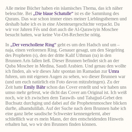
Alle meine Bücher haben ein islamisches Thema, das ich näher
beleuchte. Bei
„Die blaue Schatulle“
ist es die Sammlung des
Qurans. Das war schon immer eines meiner Lieblingsthemen und
deshalb habe ich es in eine Abenteuergeschichte verpackt. Da
wir vor Jahren Fés und dort auch die Al-Qarawiyin Moschee
besucht hatten, war keine Vor-Ort-Recherche nötig.
In
„Der verschollene Ring“
geht es um den Hadsch und um –
naja, einen verlorenen Ring. Genauer gesagt, um den Siegelring
des Propheten (s), den der dritte Kalif Uthman (ra) in den
Brunnen Aris fallen ließ. Dieser Brunnen befindet sich an der
Quba Moschee in Medina, Saudi Arabien. Und genau den wollte
ich finden, als wir dieses Jahr spontan im Ramadan zur
Umra
fuhren, um mit eigenen Augen zu sehen, wo dieser Brunnen war
(und um euch natürlich ein Foto davon mitzubringen). Zu der
Zeit hatte
Emily Bähr
schon das Cover erstellt und wir haben uns
umso mehr gefreut, wie dicht das Cover am Original ist. Ich weiß
noch, wie ich zwischen dem Tarawih- und Tahajjud-Gebet den
Buchsatz durchging und dabei auf die Prophetenmoschee blicken
durfte, alhamdulillah. Auf der Suche nach dem Brunnen habe ich
eine ganz liebe saudische Schwester kennengelernt, aber
schließlich war es mein Mann, der den entscheidenden Hinweis
erhalten hat, wo wir den Brunnen finden können.