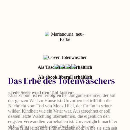
Als Taschenbuch erhältlich
Als ebook überall erhältlich
Das Erbe des Totenwäschers
»
Jede Seele wird den Tod kosten
«
Elias Zitouni ist ein erfolgreicher Jungunternehmer, der auf
der ganzen Welt zu Hause ist. Unvorbereitet trifft ihn die
Nachricht vom Tod von Moaz Hilal, der für ihn in seiner
wilden Kindheit wie ein Vater war. Ausgerechnet er soll
dessen letzte Waschung übernehmen, die eigentlich den
engsten Verwandten vorbehalten ist. Unverzüglich macht er
sich auf in das verschlafene Dorf seiner Jugend.
Mona Hilal leitet eine Frühstückspension, in die sie sich seit